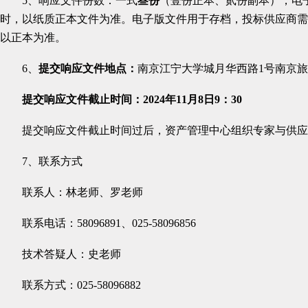
5、响应文件份数：
一式
叁
份
（壹份正本、
贰
份副本），
电
时，以纸质正本文件为准。电子版文件用于存档，投标供应商需
以正本为准。
6
、
提交响应文件地点：
南京江宁大学城月华西路1号南京
提交响应文件截止时间：202
4
年
11
月
8
日
9
：
3
0
提交响应文件截止时间过后，资产管理中心组织专家与供应
7、联系方式
联系人：林老师、罗老师
联系电话：58096891、025-58096856
技术答疑人：
史老师
联系方式：
025-58096882