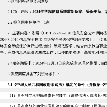
2.项目内容及服务期要求
2.1 项目内容：
2024年学院信息系统重新备案、等保更新、
2.2 拟入围中标单位：1家
2.3主要内容：
依照《
GB/T 22240-2020
信息安全技术
网络
28448-2019
信息安全技术
网络安全等级保护测评要求》、《
GB/
络安全等级保护测评过程指南》等规范要求，结合南京旅游职业
告；完成信息系统渗透测试工作，以便能更准确、高效地对网络
2.4
服务期要求：2024年12月31日前完成测评,具体期限
3.供应商
应
具备下列资格条件：
3.1
《中华人民共和国政府采购法》规定的条件（并根据《中
（1）具有独立承担民事责任的能力（请提供法人或者其他
（2）具有良好的商业信誉和健全的财务会计制度（提供参加