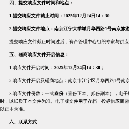
四、提交响应文件时间和地点
：
1.提交响应文件截止时间：202
5
年
12
月
24
日
14
：
30
2.提交响应文件地点：南京江宁大学城月华西路1号南京旅
提交响应文件截止时间过后，资产管理中心组织专家与供应
五、磋商响应文件开启信息：
1.
响应文件开启时间：
2025
年12月24日14：30
；
2.
响应文件开启及磋商地点：南京市江宁区月华西路1号南京
3.响应文件份数：
一式
叁
份
（壹份正本、
贰
份副本），
电子
时，以纸质正本文件为准。电子版文件用于存档，投标供应商需
以正本为准。
六、联系方式