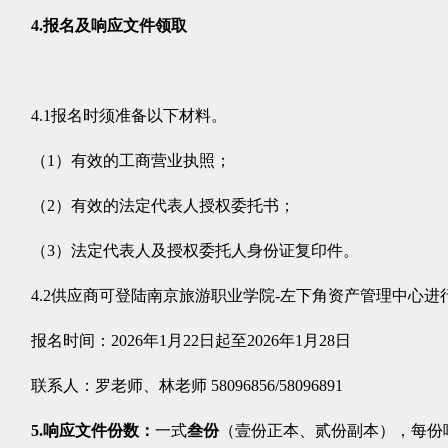
4.
报名及响应文件领取
4.1
报名时须准备以下材料。
（1）有效的工商营业执照；
（2）有效的法定代表人授权委托书；
（3）法定代表人及授权委托人身份证复印件。
4.2
供应商可登陆南京旅游职业学院-左下角资产管理中心进
报名时间：2026年
1
月
22
日起至2026年
1
月
28
日
联系人：罗老师、林老师 58096856/58096891
5
.
响应文件份数：
一式
叁
份
（壹份正本、
贰
份副本），每份