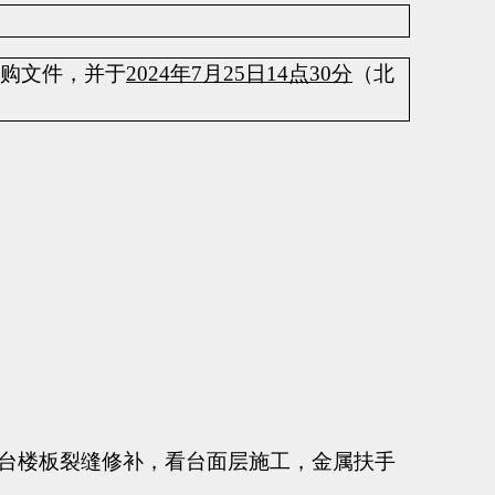
购文件，并于
2024年7月
25
日
14点30分
（北
台楼板裂缝修补，
看台
面层
施工
，金属扶手