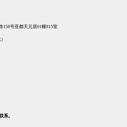
58号亚都天元居01幢815室
元
）
联系。